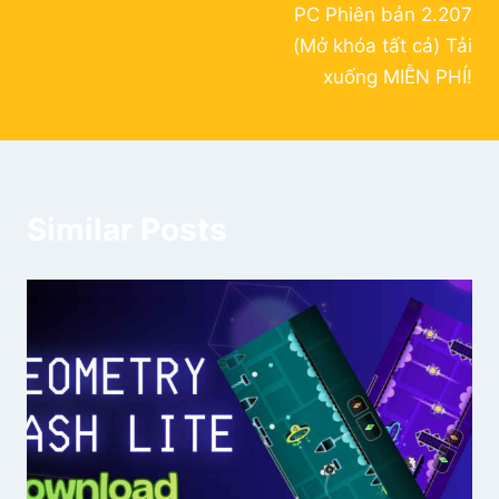
PC Phiên bản 2.207
bài
(Mở khóa tất cả) Tải
xuống MIỄN PHÍ!
viết
Similar Posts