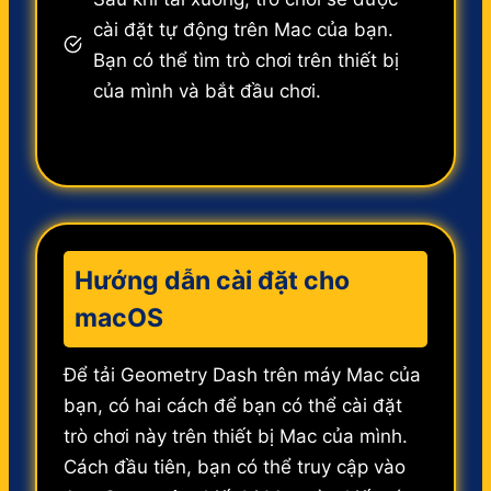
cài đặt tự động trên Mac của bạn.
Bạn có thể tìm trò chơi trên thiết bị
của mình và bắt đầu chơi.
Hướng dẫn cài đặt cho
macOS
Để tải Geometry Dash trên máy Mac của
bạn, có hai cách để bạn có thể cài đặt
trò chơi này trên thiết bị Mac của mình.
Cách đầu tiên, bạn có thể truy cập vào