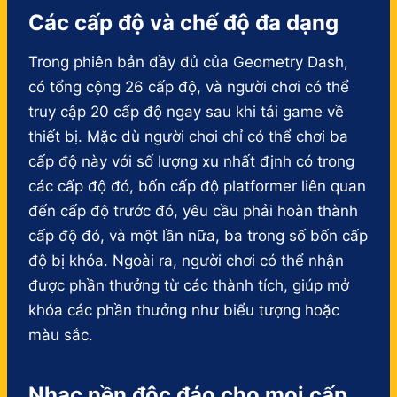
Các cấp độ và chế độ đa dạng
Trong phiên bản đầy đủ của Geometry Dash,
có tổng cộng 26 cấp độ, và người chơi có thể
truy cập 20 cấp độ ngay sau khi tải game về
thiết bị. Mặc dù người chơi chỉ có thể chơi ba
cấp độ này với số lượng xu nhất định có trong
các cấp độ đó, bốn cấp độ platformer liên quan
đến cấp độ trước đó, yêu cầu phải hoàn thành
cấp độ đó, và một lần nữa, ba trong số bốn cấp
độ bị khóa. Ngoài ra, người chơi có thể nhận
được phần thưởng từ các thành tích, giúp mở
khóa các phần thưởng như biểu tượng hoặc
màu sắc.
Nhạc nền độc đáo cho mọi cấp