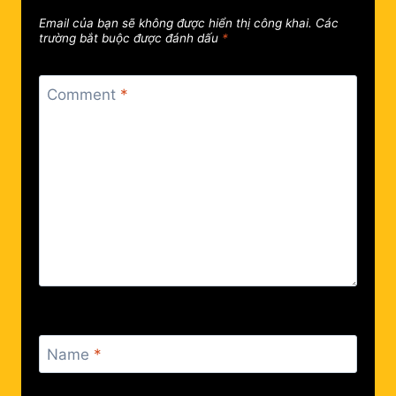
Email của bạn sẽ không được hiển thị công khai.
Các
trường bắt buộc được đánh dấu
*
Comment
*
Name
*