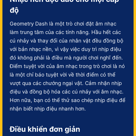
độ
Geometry Dash là một trò chơi đặt âm nhạc
làm trung tâm của các tính năng. Hầu hết các
cú nhảy và thay đổi của nhân vật đều đồng bộ
với bản nhạc nền, vì vậy việc duy trì nhịp điệu
đó không phải là điều mà người chơi nghĩ đến.
Điểm tuyệt vời của âm nhạc trong trò chơi là nó
là một chỉ báo tuyệt vời về thời điểm có thể
vượt qua các chướng ngại vật. Cảm nhận nhịp
điệu và đồng bộ hóa các cú nhảy với âm nhạc.
Hơn nữa, bạn có thể thử sao chép nhịp điệu để
nhận biết nhịp điệu nhanh hơn.
Điều khiển đơn giản