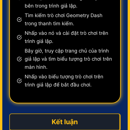
bên trong trình giả lập.
Tìm kiếm trò chơi Geometry Dash
trong thanh tìm kiếm.
Nhấp vào nó và cài đặt trò chơi trên
trình giả lập.
Bây giờ, truy cập trang chủ của trình
giả lập và tìm biểu tượng trò chơi trên
màn hình.
Nhấp vào biểu tượng trò chơi trên
trình giả lập để bắt đầu chơi.
Kết luận