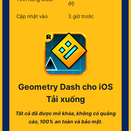
độ
Cập nhật vào
3 giờ trước
Geometry Dash cho iOS
Tải xuống
Tất cả đã được mở khóa, không có quảng
cáo, 100% an toàn và bảo mật.