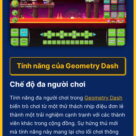
Tính năng của Geometry Dash
Chế độ đa người chơi
Tính năng đa người chơi trong
Geometry Dash
biến trò chơi từ một thử thách nhịp điệu đơn lẻ
thành một trải nghiệm cạnh tranh với các thành
viên khác trong cộng đồng. Sự hứng thú mới
mà tính năng này mang lại cho lối chơi thông