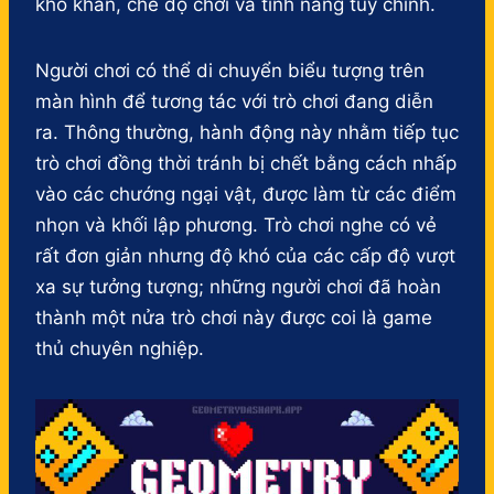
khó khăn, chế độ chơi và tính năng tùy chỉnh.
Người chơi có thể di chuyển biểu tượng trên
màn hình để tương tác với trò chơi đang diễn
ra. Thông thường, hành động này nhằm tiếp tục
trò chơi đồng thời tránh bị chết bằng cách nhấp
vào các chướng ngại vật, được làm từ các điểm
nhọn và khối lập phương. Trò chơi nghe có vẻ
rất đơn giản nhưng độ khó của các cấp độ vượt
xa sự tưởng tượng; những người chơi đã hoàn
thành một nửa trò chơi này được coi là game
thủ chuyên nghiệp.