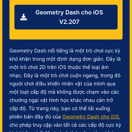
Geometry Dash cho iOS
V2.207
Geometry Dash nổi tiếng là một trò chơi cực kỳ
khó khăn trong một định dạng đơn giản. Đây là
một trò chơi 2D trên iOS thuộc thể loại âm
nhạc. Đây là một trò chơi cuộn ngang, trong đó
người chơi điều khiển nhân vật của mình qua
một loạt cấp độ mà không được chạm vào các
chướng ngại vật hình học khác nhau cản trở
cấp độ. Từ trang này, bạn có thể tải xuống
phiên bản đầy đủ của
Geometry Dash cho iOS
,
cho phép truy cập vào tất cả các cấp độ cực kỳ