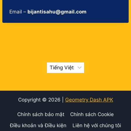
Email –
bijantisahu@gmail.com
Chọn
một
ngôn
ngữ
Copyright © 2026 |
Geometry Dash APK
Chính sách bảo mật
Chính sách Cookie
Điều khoản và Điều kiện
Liên hệ với chúng tôi