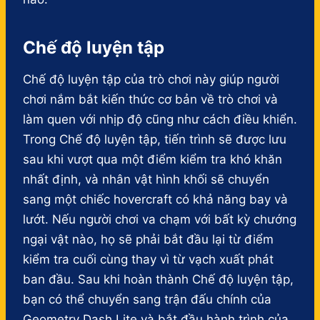
Chế độ luyện tập
Chế độ luyện tập của trò chơi này giúp người
chơi nắm bắt kiến thức cơ bản về trò chơi và
làm quen với nhịp độ cũng như cách điều khiển.
Trong Chế độ luyện tập, tiến trình sẽ được lưu
sau khi vượt qua một điểm kiểm tra khó khăn
nhất định, và nhân vật hình khối sẽ chuyển
sang một chiếc hovercraft có khả năng bay và
lướt. Nếu người chơi va chạm với bất kỳ chướng
ngại vật nào, họ sẽ phải bắt đầu lại từ điểm
kiểm tra cuối cùng thay vì từ vạch xuất phát
ban đầu. Sau khi hoàn thành Chế độ luyện tập,
bạn có thể chuyển sang trận đấu chính của
Geometry Dash Lite và bắt đầu hành trình của