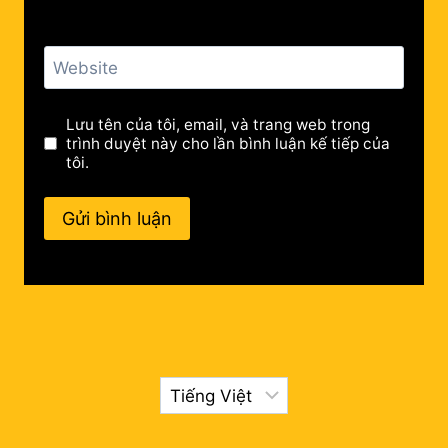
Website
Lưu tên của tôi, email, và trang web trong
trình duyệt này cho lần bình luận kế tiếp của
tôi.
Chọn
một
ngôn