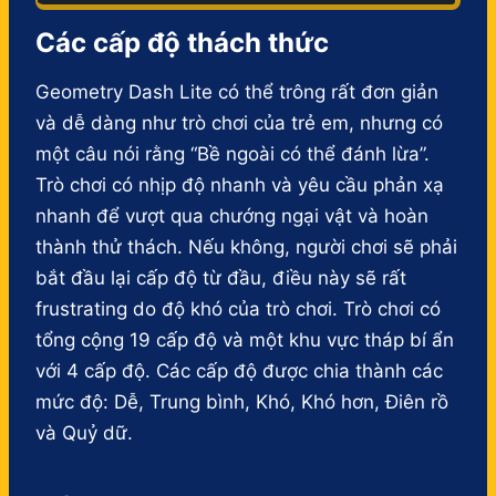
Các cấp độ thách thức
Geometry Dash Lite có thể trông rất đơn giản
và dễ dàng như trò chơi của trẻ em, nhưng có
một câu nói rằng “Bề ngoài có thể đánh lừa”.
Trò chơi có nhịp độ nhanh và yêu cầu phản xạ
nhanh để vượt qua chướng ngại vật và hoàn
thành thử thách. Nếu không, người chơi sẽ phải
bắt đầu lại cấp độ từ đầu, điều này sẽ rất
frustrating do độ khó của trò chơi. Trò chơi có
tổng cộng 19 cấp độ và một khu vực tháp bí ẩn
với 4 cấp độ. Các cấp độ được chia thành các
mức độ: Dễ, Trung bình, Khó, Khó hơn, Điên rồ
và Quỷ dữ.